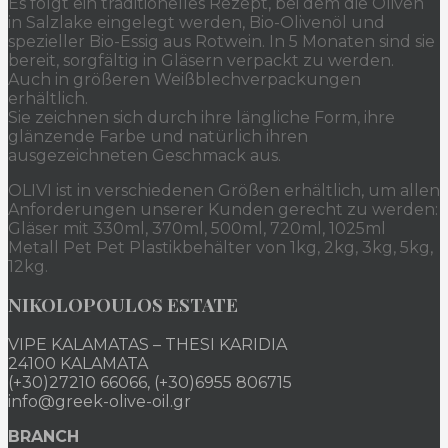
Es folgt ein traditionelles Rezept, bei dem die Oliven
in Salzlake eingelegt werden, Bio-Olivenöl und
spezieller Bio-Essig aus Rotwein. In 5 Monaten sind sie
bereit, sorgfältig in Gläsern verpackt zu werden.
Auch in größeren Weißblechverpackungen
erhältlich.
Sie zeichnen sich durch ihre längliche Form, ihre
glänzende Farbe und natürlich ihren
ausgezeichneten Geschmack aus.
OLIVI ist in verschiedenen Größen erhältlich, um allen
Anforderungen unserer Kunden gerecht zu werden:
Gläser mit 330ml, 370ml, 500ml, 720ml, 1025ml
Metall Pet Pet Plastikbehälter von 1kg, 2kg, 3kg, 5kg,
12kg.
NIKOLOPOULOS ESTATE
VIPE KALAMATAS – THESI KARIDIA
24100 KALAMATA
(+30)27210 66066, (+30)6955 806715
info@greek-olive-oil.gr
BRANCH