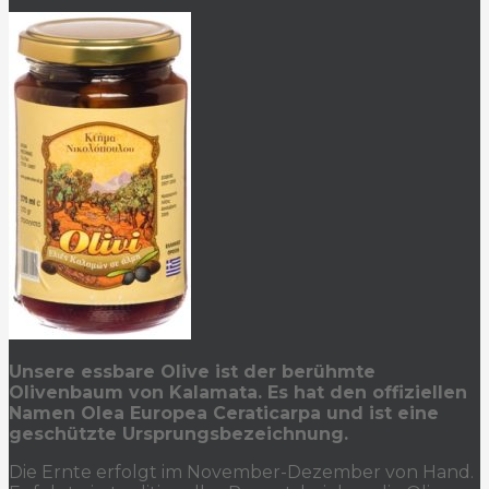
Unsere essbare Olive ist der berühmte
Olivenbaum von Kalamata. Es hat den offiziellen
Namen Olea Europea Ceraticarpa und ist eine
geschützte Ursprungsbezeichnung.
Die Ernte erfolgt im November-Dezember von Hand.